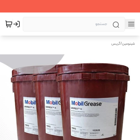
شینومین
/
گریس