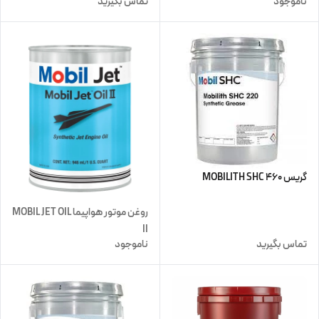
ناموجود
تماس بگیرید
گریس MOBILITH SHC 460
روغن موتور هواپیما MOBIL JET OIL
II
تماس بگیرید
ناموجود