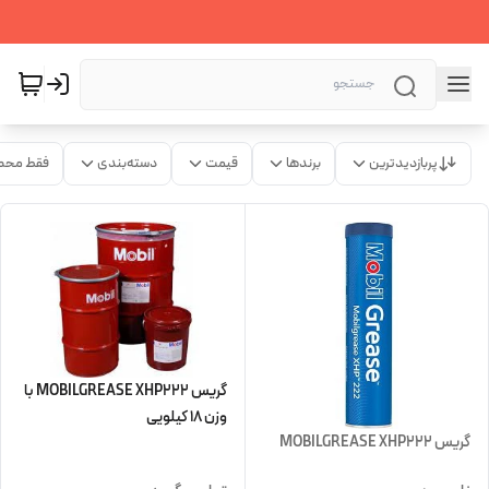
پربازدیدترین
برندها
قیمت
دسته‌بندی
فقط محص
گریس MOBILGREASE XHP222 با
وزن 18 کیلویی
گریس MOBILGREASE XHP222