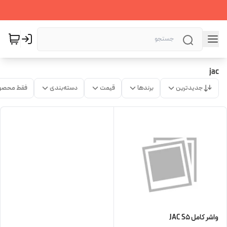
jac
جدیدترین
برندها
قیمت
دسته‌بندی
فقط محصو
واشر کامل JAC S5