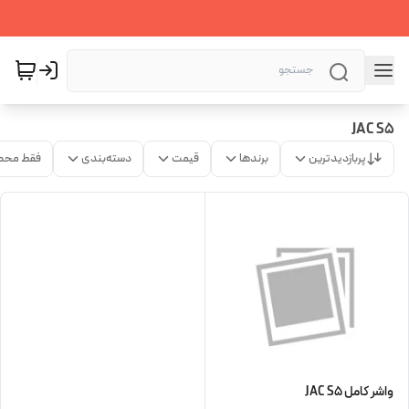
JAC S5
پربازدیدترین
برندها
قیمت
دسته‌بندی
فقط محص
واشر کامل JAC S5