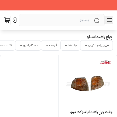
چراغ راهنما سیلو
پربازدیدترین
برندها
قیمت
دسته‌بندی
فقط محص
جفت چراغ راهنما با سوکت دوو