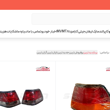
کاپرا
لندمارک
لیفان
جیلی
کارا
مزدا
T8
MVM
اخبار خودرو
تماس با ما
درباره ما
شکایات
هزینه
 براساس:
پربازدیدترین
پرفروش‌ترین
جدیدترین
ارزان‌ترین
گران‌ترین