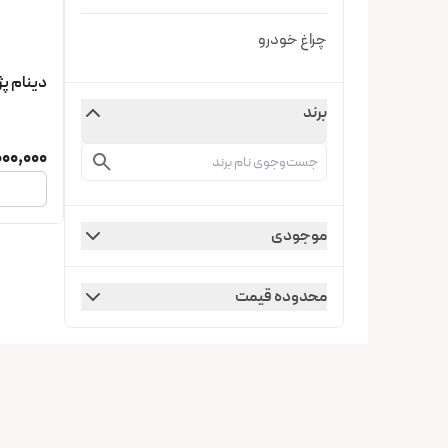
چراغ خودرو
دینام پژو 504 Ducellier فرانس
برند
00,000
موجودی
محدوده قیمت