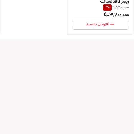
ریسر فاقد ضمانت
3,850,000
3
%
3,700,000
افزودن به سبد