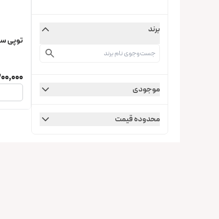
برند
توپی سر ک
200,000
موجودی
محدوده قیمت