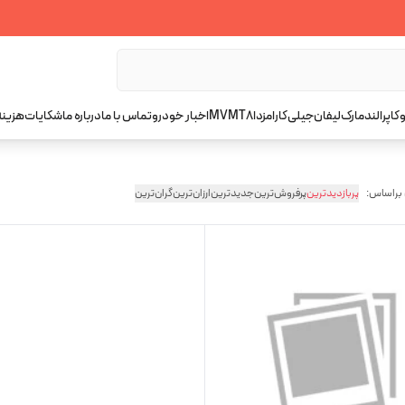
کاپرا
لندمارک
لیفان
جیلی
کارا
مزدا
T8
MVM
اخبار خودرو
تماس با ما
درباره ما
شکایات
هزینه
 براساس:
پربازدیدترین
پرفروش‌ترین
جدیدترین
ارزان‌ترین
گران‌ترین