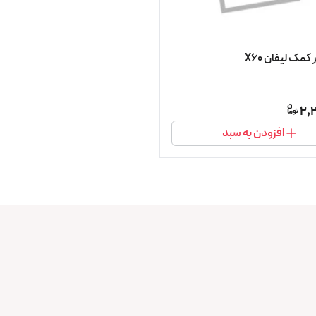
مک لیفان X60
2,
افزودن به سبد