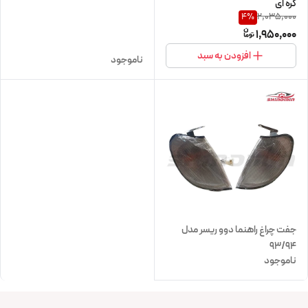
کره ای
2,035,000
4
%
1,950,000
افزودن به سبد
ناموجود
جفت چراغ راهنما دوو ریسر مدل
۹۳/۹۴
ناموجود