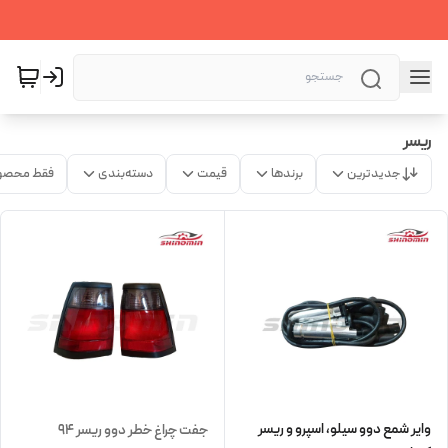
ریسر
جدیدترین
برندها
قیمت
دسته‌بندی
فقط محصو
وایر شمع دوو سیلو، اسپرو و ریسر
جفت چراغ خطر دوو ریسر ۹۴