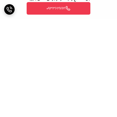
09336217121
برگشت به بالا
ارسال ویژه
پشتیبانی