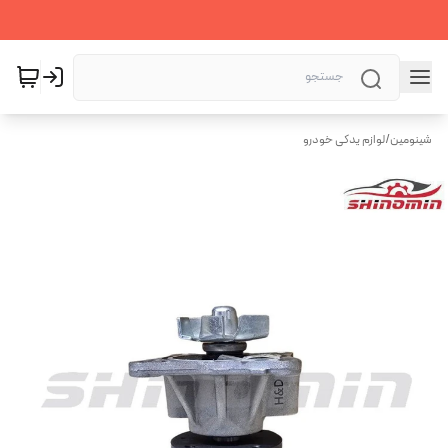
شینومین
/
لوازم یدکی خودرو