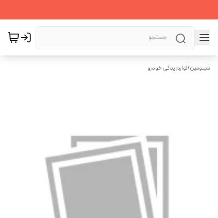
شینومین
/
لوازم یدکی خودرو