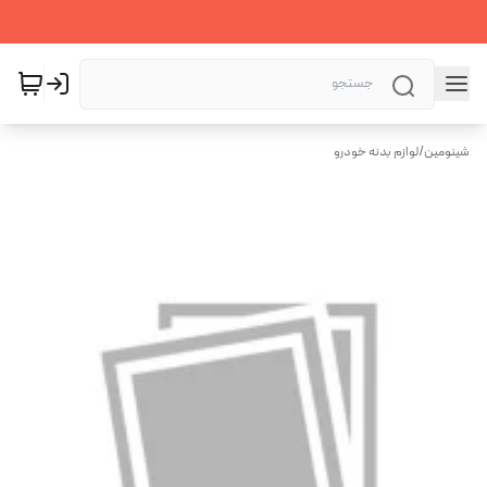
شینومین
/
لوازم بدنه خودرو