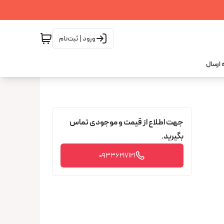
ورود | ثبت‌نام
 ارسال
جهت اطلاع از قیمت و موجودی تماس
بگیرید.
09336217121