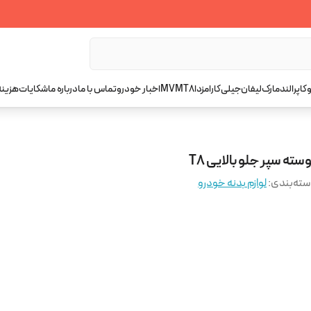
کاپرا
لندمارک
لیفان
جیلی
کارا
مزدا
T8
MVM
اخبار خودرو
تماس با ما
درباره ما
شکایات
هزینه
سته سپر جلو بالایی T8
ته‌بندی
:
لوازم بدنه خودرو