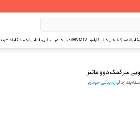
کاپرا
لندمارک
لیفان
جیلی
کارا
مزدا
T8
MVM
اخبار خودرو
تماس با ما
درباره ما
شکایات
هزینه
وپی سر کمک دوو ماتیز
ته‌بندی
:
لوازم یدکی خودرو