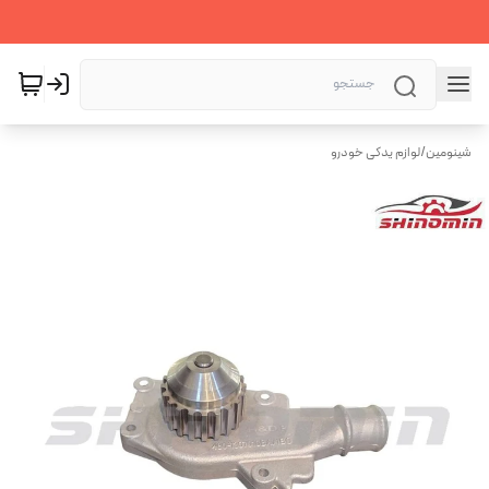
شینومین
/
لوازم یدکی خودرو