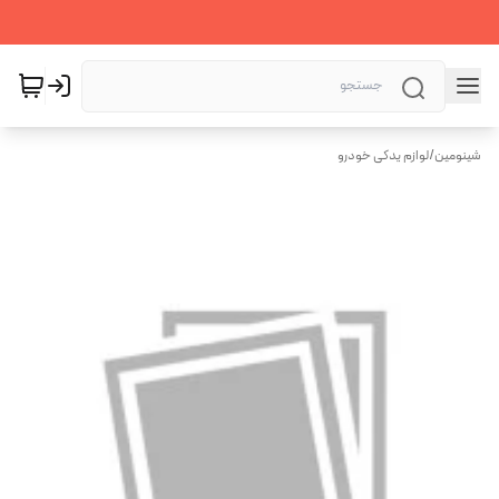
شینومین
/
لوازم یدکی خودرو