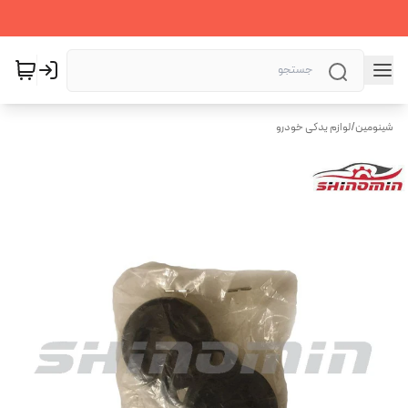
شینومین
/
لوازم یدکی خودرو