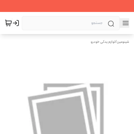
شینومین
/
لوازم یدکی خودرو