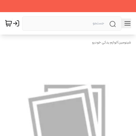
شینومین
/
لوازم یدکی خودرو