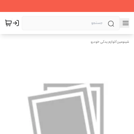
شینومین
/
لوازم یدکی خودرو