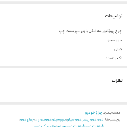
توضیحات
چراغ پروژکتور، مه شکن یا زیر سپر سمت چپ
دوو سیلو
چینی
تک و عمده
____________________
ارسال از تهران و هزینه ارسال به عهده خریدار می باشد.
نظرات
دسته‌بندی
:
چراغ خودرو
برچسب‌ها :
دوو
،
دوو ریسر
،
دوو سیلو
،
دووسیلو
،
دووسواران
،
چراغ دوو
،
قطعات دوو
،
قطعات دوو سیلو
،
لوازم یدکی دوو
،