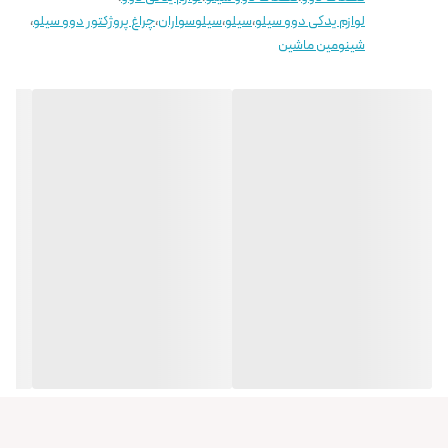
لوازم یدکی دوو سیلو
،
سیلو
،
سیلوسواران
،
چراغ پروژکتور دوو سیلو
،
شینومین ماشین