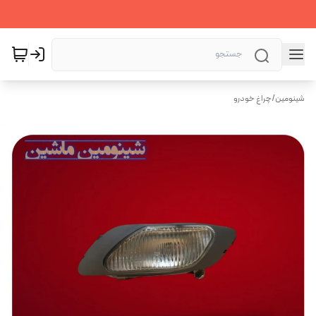
شینومین
/
چراغ خودرو