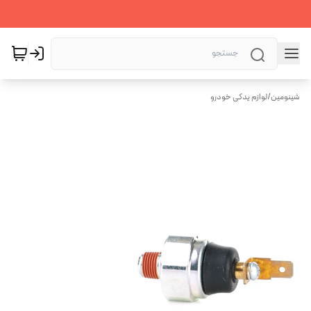
شینومین
/
لوازم یدکی خودرو