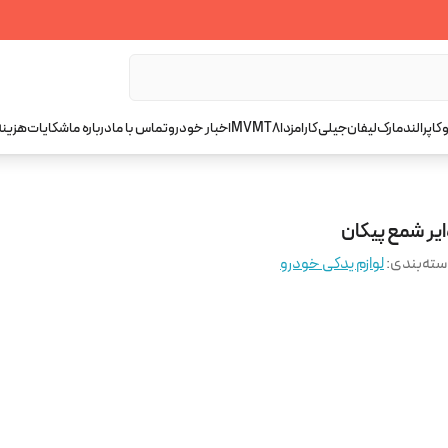
کاپرا
لندمارک
لیفان
جیلی
کارا
مزدا
T8
MVM
اخبار خودرو
تماس با ما
درباره ما
شکایات
هزینه
ایر شمع پیکان
ته‌بندی
:
لوازم یدکی خودرو