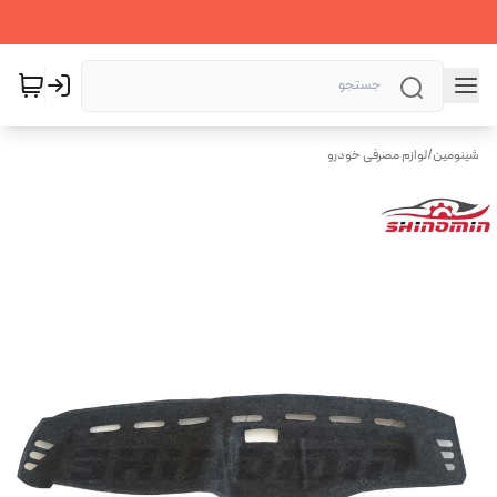
شینومین
/
لوازم مصرفی خودرو