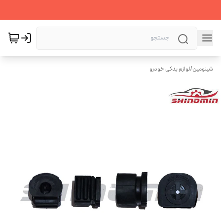
شینومین
/
لوازم یدکی خودرو