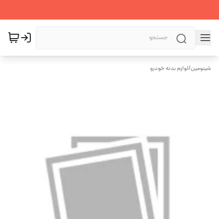
شینومین
/
لوازم بدنه خودرو