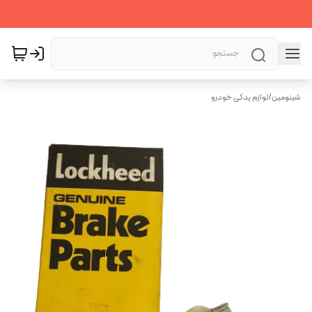
شینومین
/
لوازم یدکی خودرو