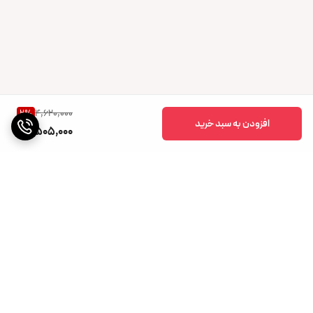
4,620,000
2
%
افزودن به سبد خرید
4,505,000
برگشت به بالا