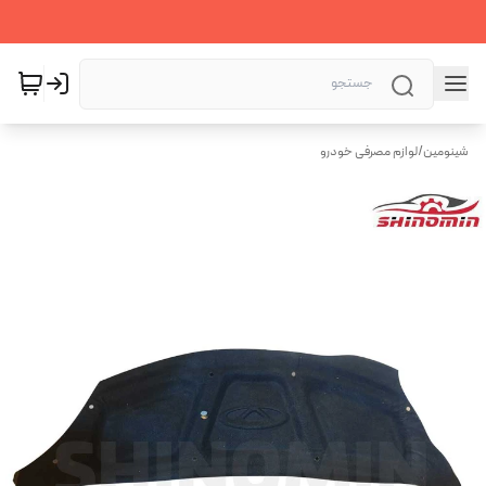
شینومین
/
لوازم مصرفی خودرو