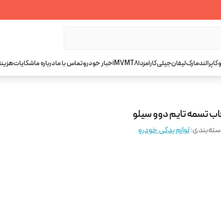
کاپرا
لندمارک
لیفان
جیلی
کارا
مزدا
T8
MVM
اخبار خودرو
تماس با ما
درباره ما
شکایات
هزینه
اب تسمه تایم دوو سیلو
ته‌بندی
:
لوازم یدکی خودرو