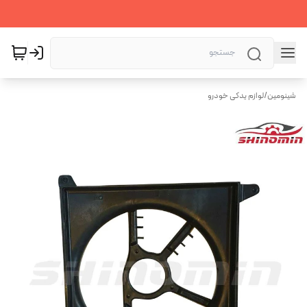
شینومین
/
لوازم یدکی خودرو