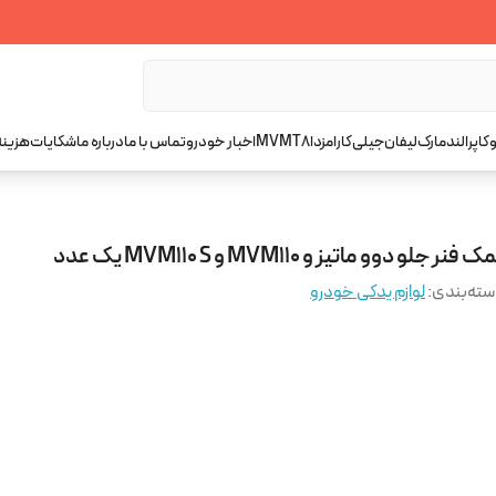
کاپرا
لندمارک
لیفان
جیلی
کارا
مزدا
T8
MVM
اخبار خودرو
تماس با ما
درباره ما
شکایات
هزینه
 فنر جلو دوو ماتیز و MVM110 و MVM110 S یک عدد
ته‌بندی
:
لوازم یدکی خودرو