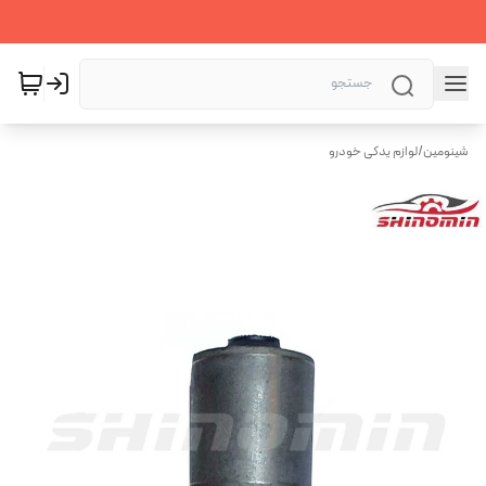
شینومین
/
لوازم یدکی خودرو