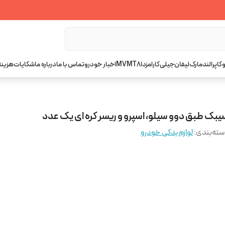
کاپرا
لندمارک
لیفان
جیلی
کارا
مزدا
T8
MVM
اخبار خودرو
تماس با ما
درباره ما
شکایات
هزینه
یبک طبق دوو سیلو، اسپرو و ریسر کره ای یک عدد
ته‌بندی
:
لوازم یدکی خودرو