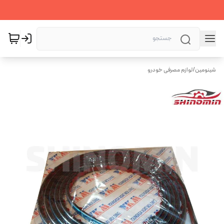
شینومین
/
لوازم مصرفی خودرو