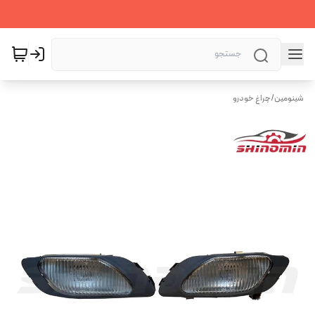
شینومین
/
چراغ خودرو