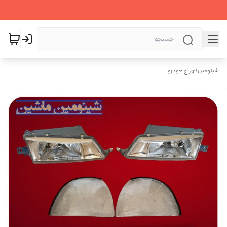
شینومین
/
چراغ خودرو