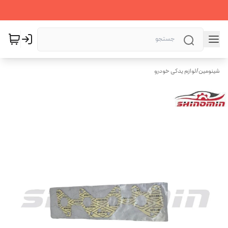
شینومین
/
لوازم یدکی خودرو