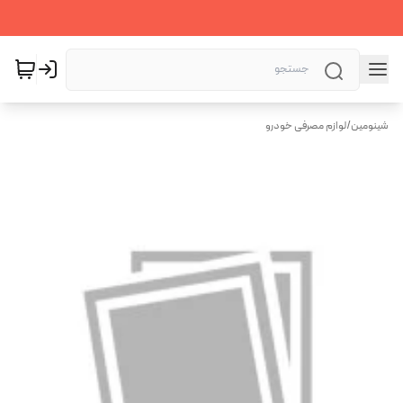
شینومین
/
لوازم مصرفی خودرو