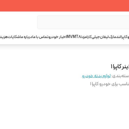
کاپرا
لندمارک
لیفان
جیلی
کارا
مزدا
T8
MVM
اخبار خودرو
تماس با ما
درباره ما
شکایات
هزینه
ینر کاپرا ۱
ته‌بندی
:
لوازم بدنه خودرو
اسب برای خودرو
:
کاپرا ۱