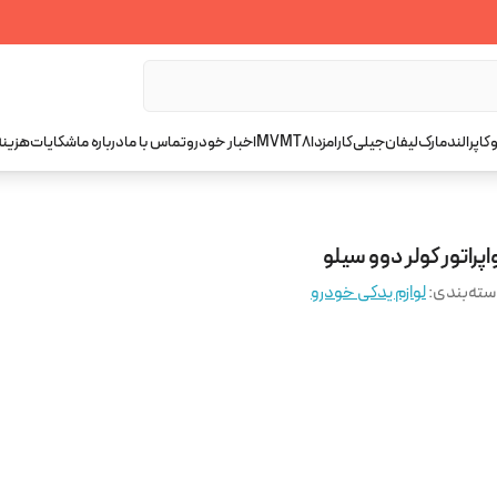
کاپرا
لندمارک
لیفان
جیلی
کارا
مزدا
T8
MVM
اخبار خودرو
تماس با ما
درباره ما
شکایات
هزینه
اپراتور کولر دوو سیلو
ته‌بندی
:
لوازم یدکی خودرو