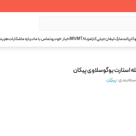
کاپرا
لندمارک
لیفان
جیلی
کارا
مزدا
T8
MVM
اخبار خودرو
تماس با ما
درباره ما
شکایات
هزینه
له استارت یوگوسلاوی پیکان
ته‌بندی
:
پیکان