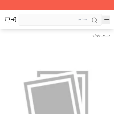
شینومین
/
پیکان