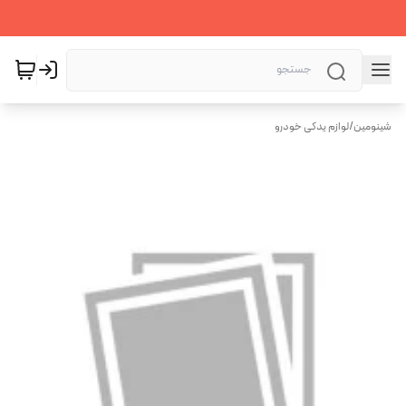
شینومین
/
لوازم یدکی خودرو