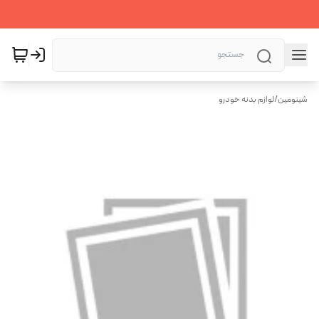
شینومین
/
لوازم بدنه خودرو