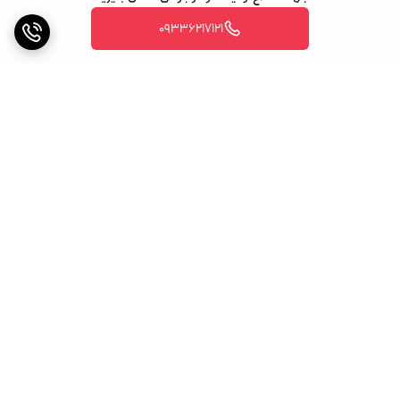
09336217121
برگشت به بالا
ارسال ویژه
پشتیبانی