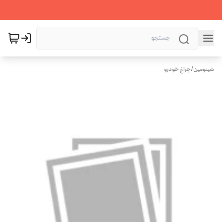
شینومین
/
چراغ خودرو