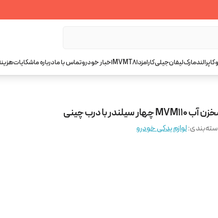
کاپرا
لندمارک
لیفان
جیلی
کارا
مزدا
T8
MVM
اخبار خودرو
تماس با ما
درباره ما
شکایات
هزینه
آب MVM110 چهار سیلندر با درب چینی
ته‌بندی
:
لوازم یدکی خودرو