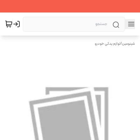
شینومین
/
لوازم یدکی خودرو