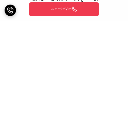
09336217121
برگشت به بالا
ارسال ویژه
پشتیبانی