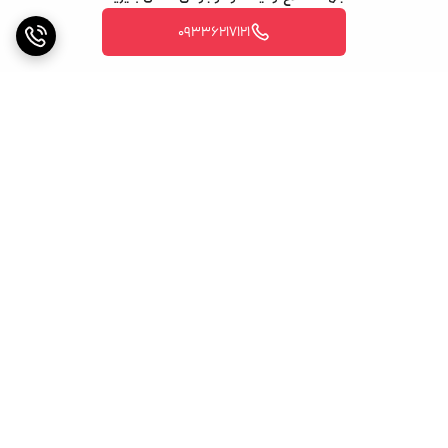
09336217121
برگشت به بالا
ارسال ویژه
پشتیبانی