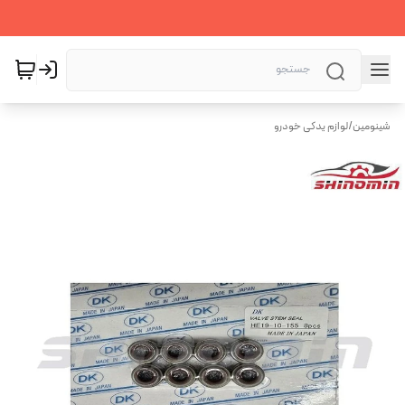
شینومین
/
لوازم یدکی خودرو